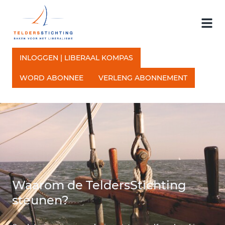
INLOGGEN | LIBERAAL KOMPAS
WORD ABONNEE
VERLENG ABONNEMENT
Waarom de TeldersStichting
steunen?