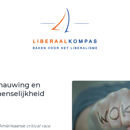
rnauwing en
enselijkheid
 Amerikaanse
critical race