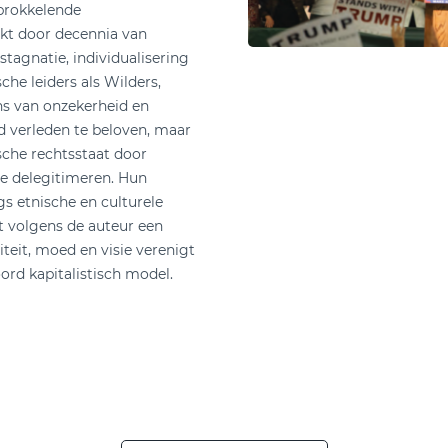
brokkelende
akt door decennia van
nstagnatie, individualisering
che leiders als Wilders,
s van onzekerheid en
d verleden te beloven, maar
che rechtsstaat door
 te delegitimeren. Hun
s etnische en culturele
t volgens de auteur een
iteit, moed en visie verenigt
rd kapitalistisch model.