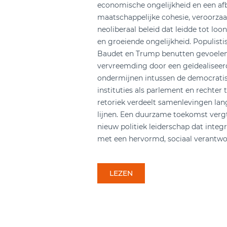
economische ongelijkheid en een af
maatschappelijke cohesie, veroorza
neoliberaal beleid dat leidde tot loo
en groeiende ongelijkheid. Populistis
Baudet en Trump benutten gevoelen
vervreemding door een geïdealiseer
ondermijnen intussen de democratis
instituties als parlement en rechter
retoriek verdeelt samenlevingen lang
lijnen. Een duurzame toekomst verg
nieuw politiek leiderschap dat integr
met een hervormd, sociaal verantwoo
LEZEN