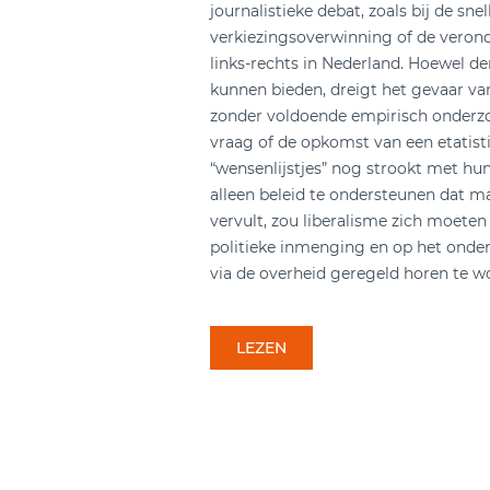
journalistieke debat, zoals bij de sn
verkiezingsoverwinning of de veron
links-rechts in Nederland. Hoewel der
kunnen bieden, dreigt het gevaar va
zonder voldoende empirisch onderzoek
vraag of de opkomst van een etatisti
“wensenlijstjes” nog strookt met hun
alleen beleid te ondersteunen dat m
vervult, zou liberalisme zich moeten
politieke inmenging en op het onder
via de overheid geregeld horen te w
LEZEN