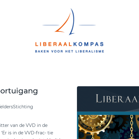
Voortuigang
TeldersStichting
itter van de VVD in de
Er is in de VVD-frac- tie