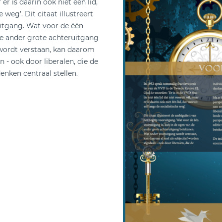
 er is daarin ook niet één lid,
 weg’. Dit citaat illustreert
itgang. Wat voor de één
de ander grote achteruitgang
wordt verstaan, kan daarom
n - ook door liberalen, die de
denken centraal stellen.