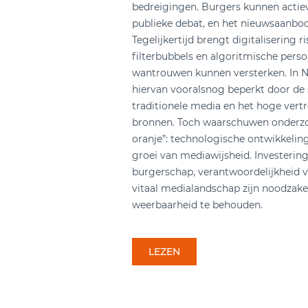
bedreigingen. Burgers kunnen actie
publieke debat, en het nieuwsaanbod 
Tegelijkertijd brengt digitalisering ri
filterbubbels en algoritmische person
wantrouwen kunnen versterken. In Ne
hiervan vooralsnog beperkt door de 
traditionele media en het hoge vertr
bronnen. Toch waarschuwen onderzo
oranje”: technologische ontwikkelin
groei van mediawijsheid. Investerin
burgerschap, verantwoordelijkheid 
vitaal medialandschap zijn noodzak
weerbaarheid te behouden.
LEZEN