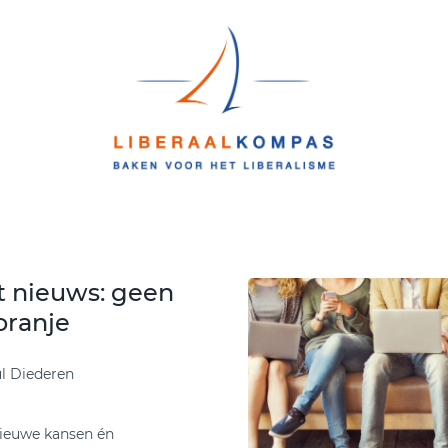
et nieuws: geen
oranje
ul Diederen
nieuwe kansen én