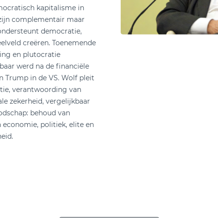
ocratisch kapitalisme in
e zijn complementair maar
ondersteunt democratie,
speelveld creëren. Toenemende
ng en plutocratie
baar werd na de financiële
n Trump in de VS. Wolf pleit
tie, verantwoording van
ale zekerheid, vergelijkbaar
odschap: behoud van
economie, politiek, elite en
eid.