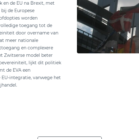
jk en de EU na Brexit, met
 bij de Europese
oofdopties worden
olledige toegang tot de
einiteit door overname van
dat meer nationale
ttoegang en complexere
et Zwitserse model beter
vereiniteit, lijkt dit politiek
rmt de EVA een
e EU-integratie, vanwege het
jhandel.