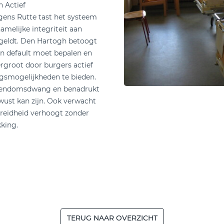
n Actief
gens Rutte tast het systeem
hamelijke integriteit aan
 geldt. Den Hartogh betoogt
en default moet bepalen en
ergroot door burgers actief
ngsmogelijkheden te bieden.
eigendomsdwang en benadrukt
ust kan zijn. Ook verwacht
ereidheid verhoogt zonder
king.
TERUG NAAR OVERZICHT